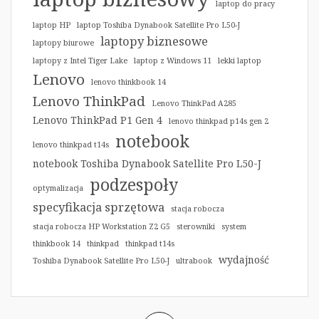
laptop do pracy
laptop HP
laptop Toshiba Dynabook Satellite Pro L50-J
laptopy biznesowe
laptopy biurowe
laptopy z Intel Tiger Lake
laptop z Windows 11
lekki laptop
Lenovo
lenovo thinkbook 14
Lenovo ThinkPad
Lenovo ThinkPad A285
Lenovo ThinkPad P1 Gen 4
lenovo thinkpad p14s gen 2
notebook
lenovo thinkpad t14s
notebook Toshiba Dynabook Satellite Pro L50-J
podzespoły
optymalizacja
specyfikacja sprzętowa
stacja robocza
stacja robocza HP Workstation Z2 G5
sterowniki
system
thinkbook 14
thinkpad
thinkpad t14s
wydajność
Toshiba Dynabook Satellite Pro L50-J
ultrabook