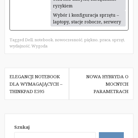
ryzykiem
Wybór i konfiguracja sprzętu –
laptopy, stacje robocze, serwery
Tagged
Dell
,
notebook
,
nowoczesność
,
piękno
,
praca
,
sprzęt
,
wydajność
,
Wygoda
Nawigacja
ELEGANCJI NOTEBOOK
NOWA HYBRYDA O
wpisu
DLA WYMAGAJĄCYCH –
MOCNYCH
THINKPAD E595
PARAMETRACH
Szukaj