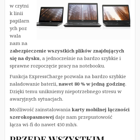
w czytni
k linii
papilarn
ych poz
wala
nam na
zabezpieczenie wszystkich plików znajdujących
się na dysku
, a jednocześnie na bardzo szybkie i
sprawne rozpoczęcie pracy na notebooku.
Funkcja ExpressCharge pozwala na bardzo szybkie
naładowanie baterii,
nawet 80 % w jedną godzinę
.
Dzięki temu unikniemy niepotrzebnego stresu w
awaryjnych sytuacjach.
Możliwość zainstalowania
karty mobilnej łączności
szerokopasmowej
daje nam przepustowość
łącza wi-fi do nawet 450 mb/s.
PRZEDE WSZYSTKIM