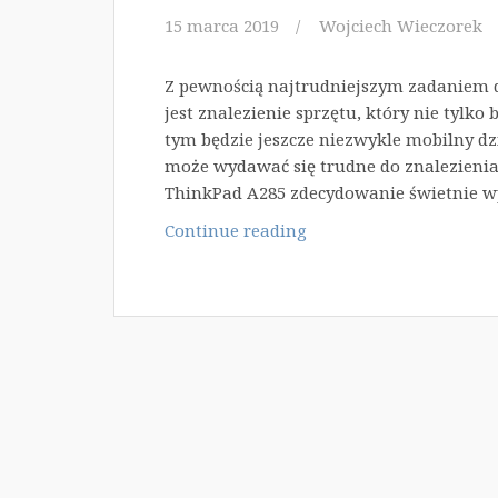
15 marca 2019
Wojciech Wieczorek
Z pewnością najtrudniejszym zadaniem d
jest znalezienie sprzętu, który nie tylko
tym będzie jeszcze niezwykle mobilny dzi
może wydawać się trudne do znalezienia,
ThinkPad A285 zdecydowanie świetnie wpi
Laptop
Continue reading
o
świetnej
wydajności
i
przenośności