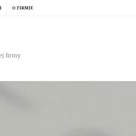
I
O FIRMIE
ej firmy