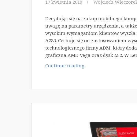
17 kwietnia 2019
Wojciech Wieczore
Decydując się na zakup mobilnego kompu
uwagę na parametry urządzenia, a także
wysokim wymaganiom klientów wyszła f
A285. Cechuje się on zastosowaniem wy
technologicznego firmy ADM, który doda
graficzna AMD Vega oraz dysk M.2. W L
Lenovo
Continue reading
ThinkPad
A285
–
ochrona
danych
i
prywatności
użytkownika