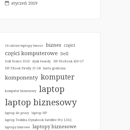
styczeń 2019
biznes
części
14 calowe laptopy lenovo
części komputerowe
Dell
Dell Vostro 3510
dysk twardy
HP ProBook 450 G7
HP ZBook Firefly 15 G8
karta graficzna
komputer
komponenty
laptop
komputer biznesowy
laptop biznesowy
laptop do pracy
laptop HP
laptop Toshiba Dynabook Satellite Pro L50-J
laptopy biznesowe
laptopy biurowe