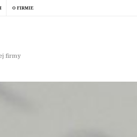
I
O FIRMIE
ej firmy