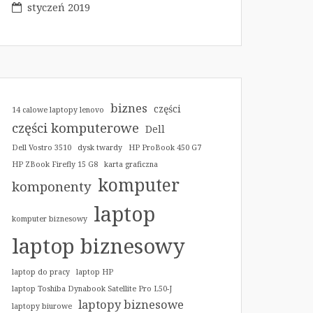
styczeń 2019
biznes
części
14 calowe laptopy lenovo
części komputerowe
Dell
Dell Vostro 3510
dysk twardy
HP ProBook 450 G7
HP ZBook Firefly 15 G8
karta graficzna
komputer
komponenty
laptop
komputer biznesowy
laptop biznesowy
laptop do pracy
laptop HP
laptop Toshiba Dynabook Satellite Pro L50-J
laptopy biznesowe
laptopy biurowe