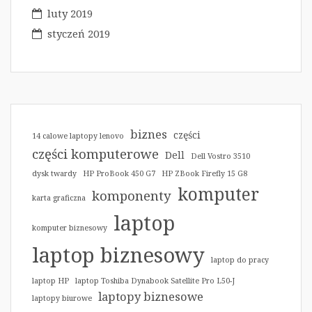
luty 2019
styczeń 2019
biznes
części
14 calowe laptopy lenovo
części komputerowe
Dell
Dell Vostro 3510
dysk twardy
HP ProBook 450 G7
HP ZBook Firefly 15 G8
komputer
komponenty
karta graficzna
laptop
komputer biznesowy
laptop biznesowy
laptop do pracy
laptop HP
laptop Toshiba Dynabook Satellite Pro L50-J
laptopy biznesowe
laptopy biurowe