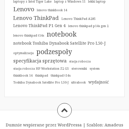
laptopy z Intel Tiger Lake
laptop z Windows 11
lekki laptop
Lenovo
lenovo thinkbook 14
Lenovo ThinkPad
Lenovo ThinkPad A285
Lenovo ThinkPad P1 Gen 4
lenovo thinkpad p14s gen 2
notebook
lenovo thinkpad t14s
notebook Toshiba Dynabook Satellite Pro L50-J
podzespoły
optymalizacja
specyfikacja sprzętowa
stacja robocza
stacja robocza HP Workstation Z2 G5
sterowniki
system
thinkbook 14
thinkpad
thinkpad t14s
wydajność
Toshiba Dynabook Satellite Pro L50-J
ultrabook
Dumnie wspierane przez WordPressa
|
Szablon:
Amadeus