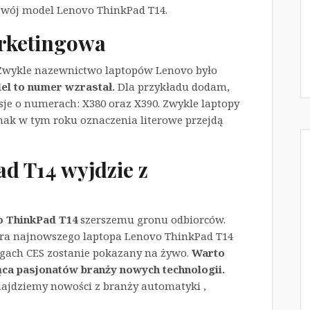
 swój model Lenovo ThinkPad T14.
rketingowa
Zwykle nazewnictwo laptopów Lenovo było
l to numer wzrastał.
Dla przykładu dodam,
je o numerach: X380 oraz X390. Zwykle laptopy
dnak w tym roku oznaczenia literowe przejdą
d T14 wyjdzie z
 ThinkPad T14
szerszemu gronu odbiorców.
iera najnowszego laptopa Lenovo ThinkPad T14
argach CES zostanie pokazany na żywo.
Warto
jąca pasjonatów branży nowych technologii.
najdziemy nowości z branży automatyki ,