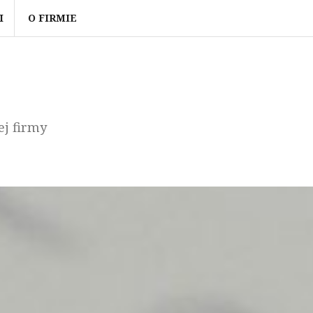
I
O FIRMIE
ej firmy