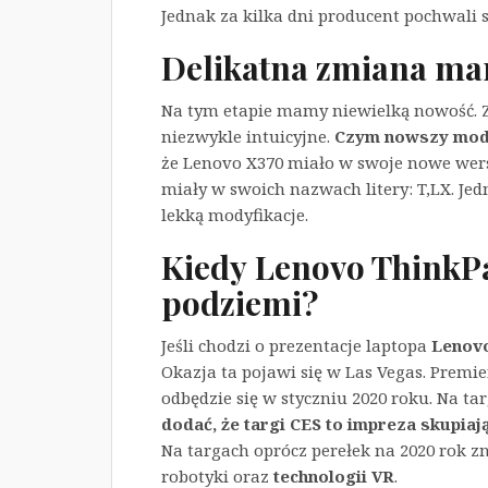
Jednak za kilka dni producent pochwali
Delikatna zmiana ma
Na tym etapie mamy niewielką nowość. 
niezwykle intuicyjne.
Czym nowszy mode
że Lenovo X370 miało w swoje nowe wers
miały w swoich nazwach litery: T,LX. Je
lekką modyfikacje.
Kiedy Lenovo ThinkPa
podziemi?
Jeśli chodzi o prezentacje laptopa
Lenovo
Okazja ta pojawi się w Las Vegas. Prem
odbędzie się w styczniu 2020 roku. Na t
dodać, że targi CES to impreza skupia
Na targach oprócz perełek na 2020 rok z
robotyki oraz
technologii VR
.