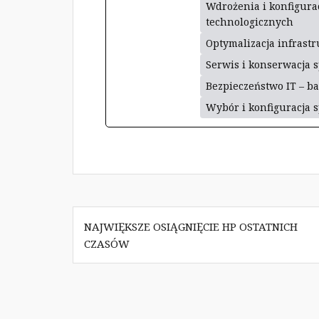
Wdrożenia i konfigurac
technologicznych
Optymalizacja infrastr
Serwis i konserwacja s
Bezpieczeństwo IT – b
Wybór i konfiguracja s
Nawigacja
NAJWIĘKSZE OSIĄGNIĘCIE HP OSTATNICH
wpisu
CZASÓW