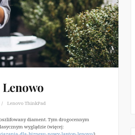
i Lenowo
Lenovo ThinkPad
oszlifowany diament. Tym drogocennym
lasycznym wyglądzie (więcej:
zwiazania-dla-biznesu-nowy-laptop-lenovo/
).