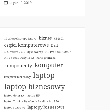
styczeń 2019
biznes
części
14 calowe laptopy lenovo
części komputerowe
Dell
Dell Vostro 3510
dysk twardy
HP ProBook 450 G7
HP ZBook Firefly 15 G8
karta graficzna
komputer
komponenty
laptop
komputer biznesowy
laptop biznesowy
laptop do pracy
laptop HP
laptop Toshiba Dynabook Satellite Pro L50-J
laptopy biznesowe
laptopy biurowe