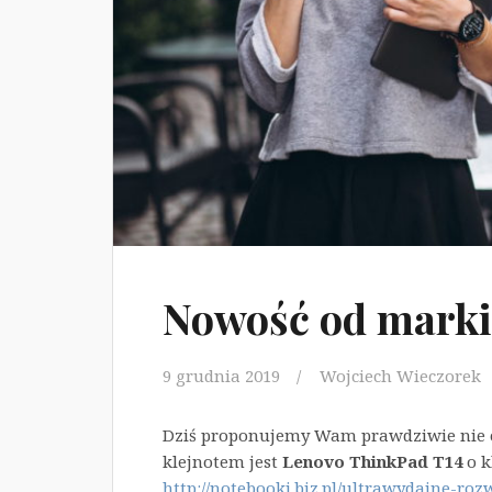
Nowość od mark
9 grudnia 2019
Wojciech Wieczorek
Dziś proponujemy Wam prawdziwie nie 
klejnotem jest
Lenovo ThinkPad T14
o k
http://notebooki.biz.pl/ultrawydajne-ro