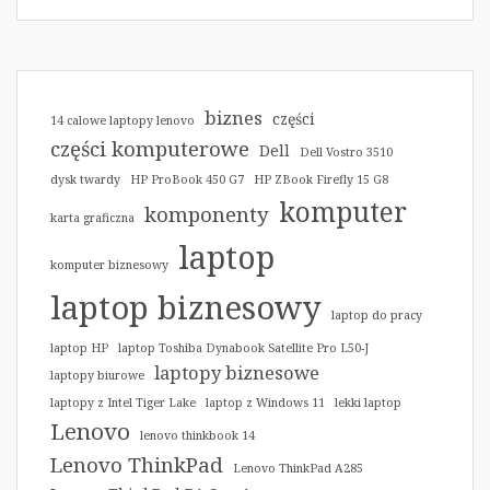
biznes
części
14 calowe laptopy lenovo
części komputerowe
Dell
Dell Vostro 3510
dysk twardy
HP ProBook 450 G7
HP ZBook Firefly 15 G8
komputer
komponenty
karta graficzna
laptop
komputer biznesowy
laptop biznesowy
laptop do pracy
laptop HP
laptop Toshiba Dynabook Satellite Pro L50-J
laptopy biznesowe
laptopy biurowe
laptopy z Intel Tiger Lake
laptop z Windows 11
lekki laptop
Lenovo
lenovo thinkbook 14
Lenovo ThinkPad
Lenovo ThinkPad A285